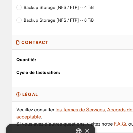
Backup Storage [NFS / FTP] -- 4 TiB
Backup Storage [NFS / FTP] -- 8 TiB
CONTRACT
Quantité:
Cycle de facturation:
LÉGAL
Veuillez consulter
les Termes de Services
,
Accords de 
acceptable
.
Si vous avez d'autres questions, visitez notre
F.A.Q.
ou
×