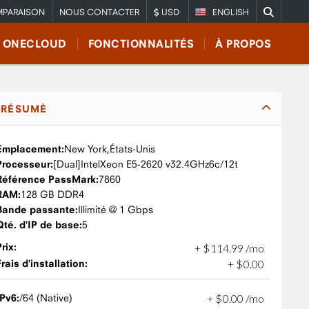
PARAISON
NOUS CONTACTER
USD
ENGLISH
E ONECLOUD
FONCTIONNALITÉS
À PROPOS
RÉSUMÉ
Emplacement:
New York,
États-Unis
Processeur:
Intel
Xeon E5-2620 v3
2.4GHz
6c/12t
Référence PassMark:
7860
RAM:
128 GB DDR4
Bande passante:
Illimité @ 1 Gbps
Qté. d'IP de base:
5
Prix:
+
$
114
.
99
/mo
Frais d'installation:
+
$
0
.
00
IPv6:
/64 (Native)
+
$
0
.
00
/mo