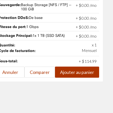
Sauvegarde:
Backup Storage [NFS / FTP] --
+
$
0
.
00
/mo
100 GiB
Protection DDoS:
De base
+
$
0
.
00
/mo
Vitesse du port:
1 Gbps
+
$
0
.
00
/mo
Stockage Principal:
1x 1 TB (SSD SATA)
+
$
0
.
00
/mo
x 1
Quantité:
Mensuel
Cycle de facturation:
Sous-total:
+
$
114
.
99