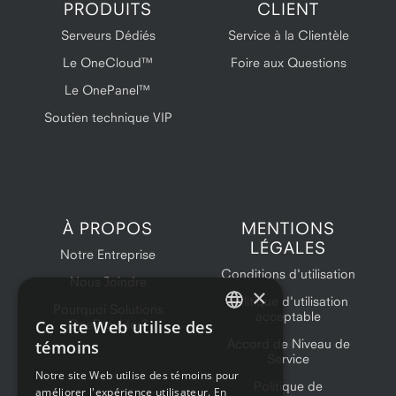
PRODUITS
CLIENT
Serveurs Dédiés
Service à la Clientèle
Le OneCloud™
Foire aux Questions
Le OnePanel™
Soutien technique VIP
À PROPOS
MENTIONS
LÉGALES
Notre Entreprise
Conditions d'utilisation
Nous Joindre
×
Politique d'utilisation
Pourquoi Solutions
acceptable
Ce site Web utilise des
OneProvider?
ENGLISH
Accord de Niveau de
témoins
Service
FRENCH
Notre site Web utilise des témoins pour
Politique de
améliorer l'expérience utilisateur. En