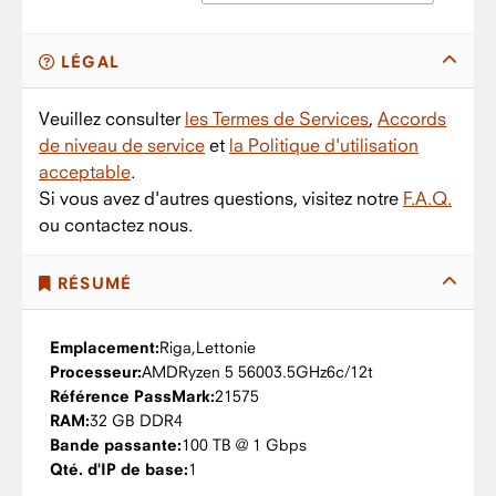
LÉGAL
Veuillez consulter
les Termes de Services
,
Accords
de niveau de service
et
la Politique d'utilisation
acceptable
.
Si vous avez d'autres questions, visitez notre
F.A.Q.
ou contactez nous.
RÉSUMÉ
Emplacement:
Riga,
Lettonie
Processeur:
AMD
Ryzen 5 5600
3.5GHz
6c/12t
Référence PassMark:
21575
RAM:
32 GB DDR4
Bande passante:
100 TB @ 1 Gbps
Qté. d'IP de base:
1