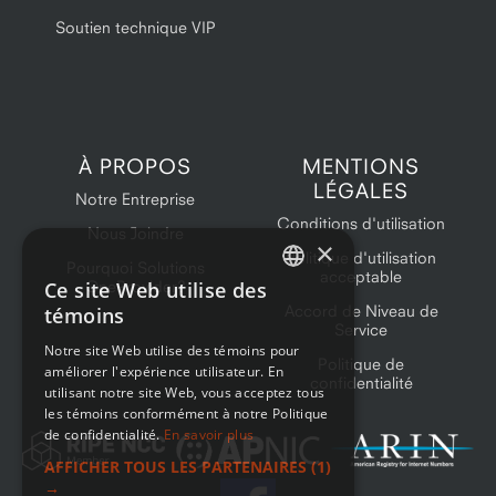
Soutien technique VIP
À PROPOS
MENTIONS
LÉGALES
Notre Entreprise
Conditions d'utilisation
Nous Joindre
×
Politique d'utilisation
Pourquoi Solutions
acceptable
Ce site Web utilise des
OneProvider?
ENGLISH
Accord de Niveau de
témoins
Service
FRENCH
Notre site Web utilise des témoins pour
Politique de
améliorer l'expérience utilisateur. En
confidentialité
utilisant notre site Web, vous acceptez tous
les témoins conformément à notre Politique
de confidentialité.
En savoir plus
AFFICHER TOUS LES PARTENAIRES
(1)
→