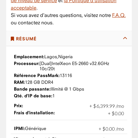
de niveau de service
et
la Politique d'utilisation
acceptable
.
Si vous avez d'autres questions, visitez notre
F.A.Q.
ou contactez nous.
RÉSUMÉ
Emplacement:
Lagos,
Nigeria
Processeur:
Intel
Xeon E5-2660 v3
2.6GHz
10c/20t
Référence PassMark:
13116
RAM:
128 GB DDR4
Bande passante:
Illimité @ 1 Gbps
Qté. d'IP de base:
1
Prix:
+
$
6,399
.
99
/mo
Frais d'installation:
+
$
0
.
00
IPMI:
Générique
+
$
0
.
00
/mo