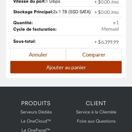
Vitesse du port:
1 Gbps
+
$
0
.
00
/mo
Stockage Principal:
2x 1 TB (SSD SATA)
+
$
0
.
00
/mo
x 1
Quantité:
Mensuel
Cycle de facturation:
Sous-total:
+
$
6,399
.
99
PRODUITS
CLIENT
Serveurs Dédiés
Service à la Clientèle
Le OneCloud™
Foire aux Questions
Le OnePanel™