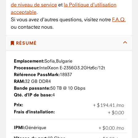
de niveau de service
et
la Politique d'utilisation
acceptable
.
Si vous avez d'autres questions, visitez notre
F.A.Q.
ou contactez nous.
RÉSUMÉ
Emplacement:
Sofia,
Bulgarie
Processeur:
Intel
Xeon E-2356G
3.2GHz
6c/12t
Référence PassMark:
18937
RAM:
32 GB DDR4
Bande passante:
50 TB @ 10 Gbps
Qté. d'IP de base:
4
Prix:
+
$
194
.
41
/mo
Frais d'installation:
+
$
0
.
00
IPMI:
Générique
+
$
0
.
00
/mo