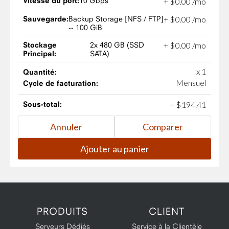
Vitesse du port:
10 Gbps
+
$
0
.
00
/mo
Sauvegarde:
Backup Storage [NFS / FTP]
+
$
0
.
00
/mo
-- 100 GiB
Stockage
2x 480 GB (SSD
+
$
0
.
00
/mo
Principal:
SATA)
x 1
Quantité:
Mensuel
Cycle de facturation:
Sous-total:
+
$
194
.
41
PRODUITS
CLIENT
Serveurs Dédiés
Service à la Clientèle