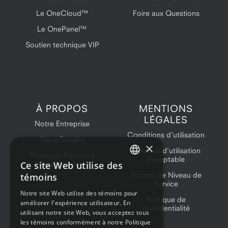
Le OneCloud™
Foire aux Questions
Le OnePanel™
Soutien technique VIP
À PROPOS
MENTIONS
LÉGALES
Notre Entreprise
Conditions d'utilisation
Nous Joindre
×
Politique d'utilisation
Pourquoi Solutions
acceptable
Ce site Web utilise des
OneProvider?
ENGLISH
Accord de Niveau de
témoins
Service
FRENCH
Notre site Web utilise des témoins pour
Politique de
améliorer l'expérience utilisateur. En
confidentialité
utilisant notre site Web, vous acceptez tous
les témoins conformément à notre Politique