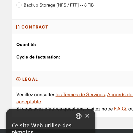
Backup Storage [NFS / FTP] -- 8 TiB
CONTRACT
Quantité:
Cycle de facturation:
LÉGAL
Veuillez consulter
les Termes de Services
,
Accords de 
acceptable
.
Si vous avez d'autres questions, visitez notre
F.A.Q.
ou
×
Ce site Web utilise des
ENGLISH
témoins