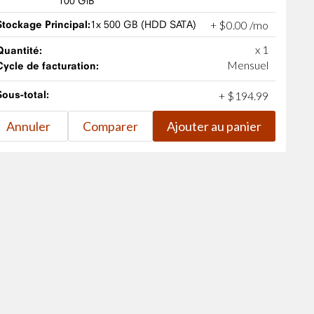
100 GiB
Stockage Principal:
1x 500 GB (HDD SATA)
+
$
0
.
00
/mo
x 1
Quantité:
Mensuel
Cycle de facturation:
Sous-total:
+
$
194
.
99