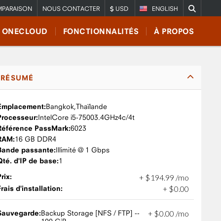
PARAISON
NOUS CONTACTER
USD
ENGLISH
E ONECLOUD
FONCTIONNALITÉS
À PROPOS
RÉSUMÉ
Emplacement:
Bangkok,
Thaïlande
Processeur:
Intel
Core i5-7500
3.4GHz
4c/4t
Référence PassMark:
6023
RAM:
16 GB DDR4
Bande passante:
Illimité @ 1 Gbps
Qté. d'IP de base:
1
Prix:
+
$
194
.
99
/mo
Frais d'installation:
+
$
0
.
00
Sauvegarde:
Backup Storage [NFS / FTP] --
+
$
0
.
00
/mo