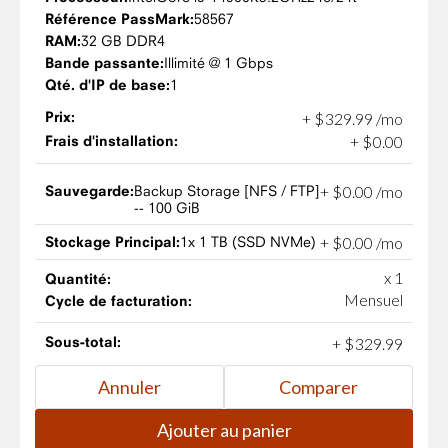
Référence PassMark:
58567
RAM:
32 GB DDR4
Bande passante:
Illimité @ 1 Gbps
Qté. d'IP de base:
1
Prix:
+
$
329
.
99
/mo
Frais d'installation:
+
$
0
.
00
Sauvegarde:
Backup Storage [NFS / FTP]
+
$
0
.
00
/mo
-- 100 GiB
Stockage Principal:
1x 1 TB (SSD NVMe)
+
$
0
.
00
/mo
x 1
Quantité:
Mensuel
Cycle de facturation:
Sous-total:
+
$
329
.
99