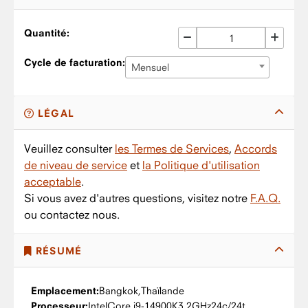
Quantité:
Cycle de facturation:
Mensuel
LÉGAL
Veuillez consulter
les Termes de Services
,
Accords
de niveau de service
et
la Politique d'utilisation
acceptable
.
Si vous avez d'autres questions, visitez notre
F.A.Q.
ou contactez nous.
RÉSUMÉ
Emplacement:
Bangkok,
Thaïlande
Processeur:
Intel
Core i9-14900K
3.2GHz
24c/24t