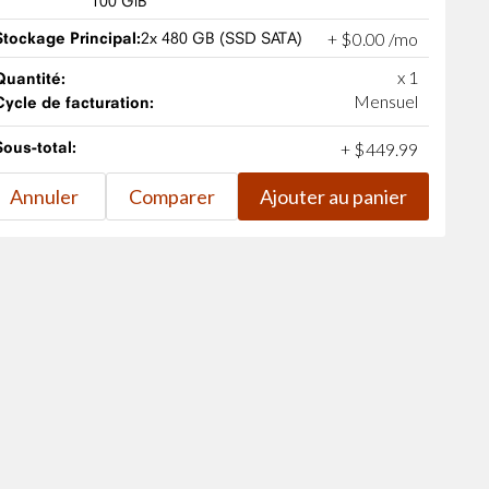
100 GiB
Stockage Principal:
2x 480 GB (SSD SATA)
+
$
0
.
00
/mo
x 1
Quantité:
Mensuel
Cycle de facturation:
Sous-total:
+
$
449
.
99