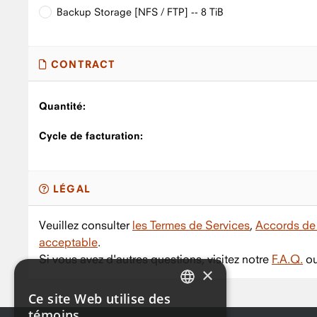
Backup Storage [NFS / FTP] -- 8 TiB
CONTRACT
Quantité:
Cycle de facturation:
LÉGAL
Veuillez consulter
les Termes de Services
,
Accords de 
acceptable
.
Si vous avez d'autres questions, visitez notre
F.A.Q.
ou
×
Ce site Web utilise des
ENGLISH
témoins