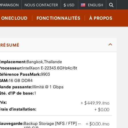
PARAISON
NOUS CONTACTER
USD
ENGLISH
E ONECLOUD
FONCTIONNALITÉS
À PROPOS
RÉSUMÉ
Emplacement:
Bangkok,
Thaïlande
Processeur:
Intel
Xeon E-2234
3.6GHz
4c/8t
Référence PassMark:
9903
RAM:
16 GB DDR4
Bande passante:
Illimité @ 1 Gbps
Qté. d'IP de base:
1
Prix:
+
$
449
.
99
/mo
Frais d'installation:
+
$
0
.
00
Sauvegarde:
Backup Storage [NFS / FTP] --
+
$
0
.
00
/mo