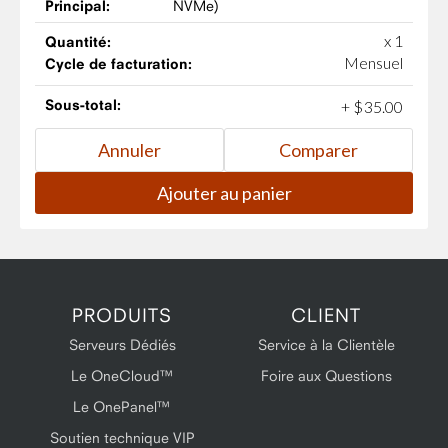
Principal:
NVMe)
x 1
Quantité:
Mensuel
Cycle de facturation:
Sous-total:
+
$
35
.
00
PRODUITS
CLIENT
Serveurs Dédiés
Service à la Clientèle
Le OneCloud™
Foire aux Questions
Le OnePanel™
Soutien technique VIP