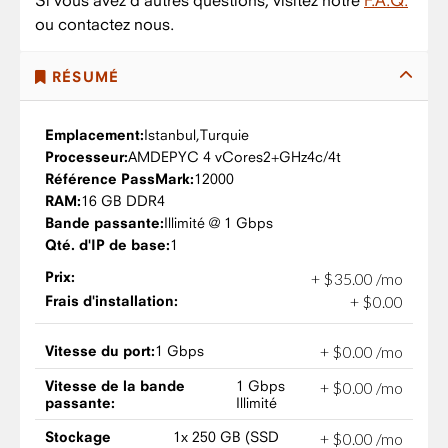
Si vous avez d'autres questions, visitez notre
F.A.Q.
ou contactez nous.
RÉSUMÉ
Emplacement:
Istanbul,
Turquie
Processeur:
AMD
EPYC 4 vCores
2+GHz
4c/4t
Référence PassMark:
12000
RAM:
16 GB DDR4
Bande passante:
Illimité @ 1 Gbps
Qté. d'IP de base:
1
Prix:
+
$
35
.
00
/mo
Frais d'installation:
+
$
0
.
00
Vitesse du port:
1 Gbps
+
$
0
.
00
/mo
Vitesse de la bande
1 Gbps
+
$
0
.
00
/mo
passante:
Illimité
Stockage
1x 250 GB (SSD
+
$
0
.
00
/mo