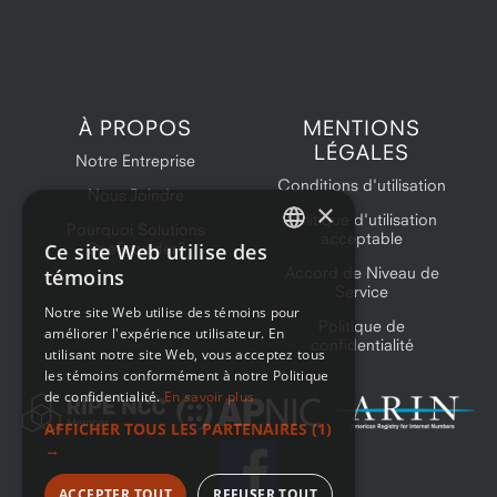
À PROPOS
MENTIONS
LÉGALES
Notre Entreprise
Conditions d'utilisation
Nous Joindre
×
Politique d'utilisation
Pourquoi Solutions
acceptable
Ce site Web utilise des
OneProvider?
ENGLISH
Accord de Niveau de
témoins
Service
FRENCH
Notre site Web utilise des témoins pour
Politique de
améliorer l'expérience utilisateur. En
confidentialité
utilisant notre site Web, vous acceptez tous
les témoins conformément à notre Politique
de confidentialité.
En savoir plus
AFFICHER TOUS LES PARTENAIRES
(1)
→
ACCEPTER TOUT
REFUSER TOUT