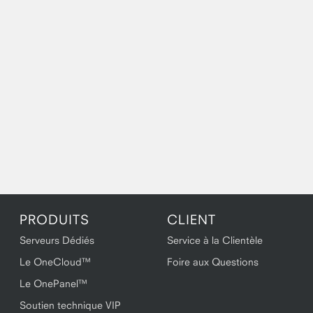
PRODUITS
CLIENT
Serveurs Dédiés
Service à la Clientèle
Le OneCloud™
Foire aux Questions
Le OnePanel™
Soutien technique VIP