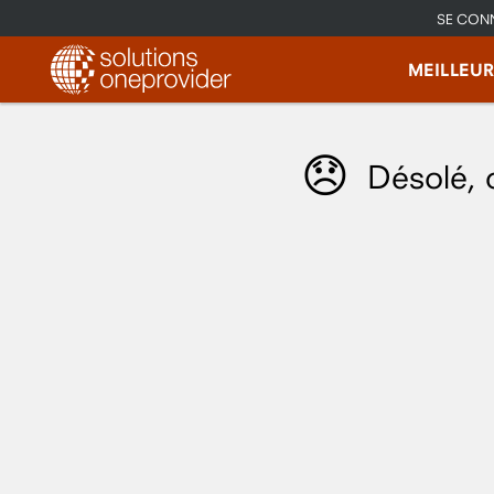
SE CON
MEILLEU
😞
Désolé, 