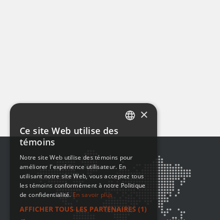
×
Ce site Web utilise des
ENGLISH
témoins
FRENCH
Notre site Web utilise des témoins pour
améliorer l'expérience utilisateur. En
utilisant notre site Web, vous acceptez tous
les témoins conformément à notre Politique
de confidentialité.
En savoir plus
AFFICHER TOUS LES PARTENAIRES
(1)
→