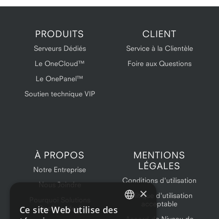
PRODUITS
CLIENT
Serveurs Dédiés
Service à la Clientèle
Le OneCloud™
Foire aux Questions
Le OnePanel™
Soutien technique VIP
À PROPOS
MENTIONS
LÉGALES
Notre Entreprise
Conditions d'utilisation
Nous Joindre
×
Politique d'utilisation
Pourquoi Solutions
acceptable
Ce site Web utilise des
OneProvider?
ENGLISH
Accord de Niveau de