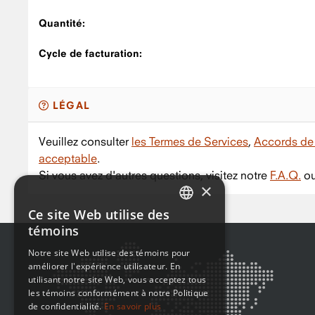
Quantité:
Cycle de facturation:
LÉGAL
Veuillez consulter
les Termes de Services
,
Accords de 
acceptable
.
Si vous avez d'autres questions, visitez notre
F.A.Q.
ou
×
Ce site Web utilise des
ENGLISH
témoins
FRENCH
Notre site Web utilise des témoins pour
améliorer l'expérience utilisateur. En
utilisant notre site Web, vous acceptez tous
les témoins conformément à notre Politique
de confidentialité.
En savoir plus