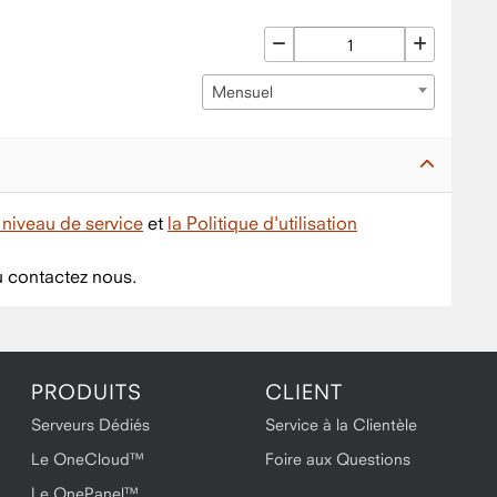
Mensuel
niveau de service
et
la Politique d'utilisation
 contactez nous.
PRODUITS
CLIENT
Serveurs Dédiés
Service à la Clientèle
Le OneCloud™
Foire aux Questions
Le OnePanel™