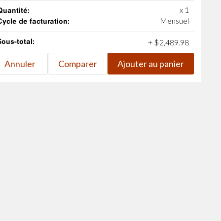
x 1
Quantité:
Mensuel
Cycle de facturation:
Sous-total:
+
$
2,489
.
98