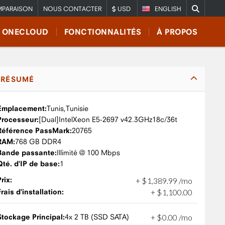
PARAISON
NOUS CONTACTER
USD
ENGLISH
E ONECLOUD
FONCTIONNALITÉS
À PROPOS
RÉSUMÉ
Emplacement:
Tunis,
Tunisie
Processeur:
Intel
Xeon E5-2697 v4
2.3GHz
18c/36t
Référence PassMark:
20765
RAM:
768 GB DDR4
Bande passante:
Illimité @ 100 Mbps
Qté. d'IP de base:
1
Prix:
+
$
1,389
.
99
/mo
Frais d'installation:
+
$
1,100
.
00
Stockage Principal:
4x 2 TB (SSD SATA)
+
$
0
.
00
/mo