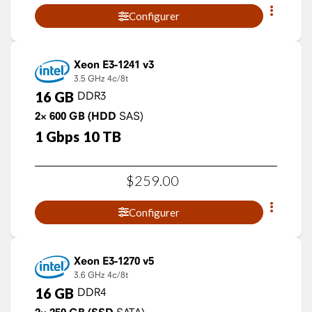
Configurer
Xeon E3-1241 v3
3.5 GHz
4c/8t
16
GB
DDR3
2×
600
GB
(HDD
SAS)
1
Gbps
10
TB
$
259
.
00
Configurer
Xeon E3-1270 v5
3.6 GHz
4c/8t
16
GB
DDR4
SATA)