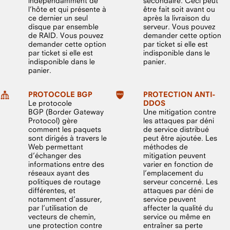
indépendamment de
secondaire. Ceci peut
l’hôte et qui présente à
être fait soit avant ou
ce dernier un seul
après la livraison du
disque par ensemble
serveur. Vous pouvez
de RAID. Vous pouvez
demander cette option
demander cette option
par ticket si elle est
par ticket si elle est
indisponible dans le
indisponible dans le
panier.
panier.
PROTOCOLE BGP
PROTECTION ANTI-
Le protocole
DDOS
BGP (Border Gateway
Une mitigation contre
Protocol) gère
les attaques par déni
comment les paquets
de service distribué
sont dirigés à travers le
peut être ajoutée. Les
Web permettant
méthodes de
d’échanger des
mitigation peuvent
informations entre des
varier en fonction de
réseaux ayant des
l’emplacement du
politiques de routage
serveur concerné. Les
différentes, et
attaques par déni de
notamment d’assurer,
service peuvent
par l’utilisation de
affecter la qualité du
vecteurs de chemin,
service ou même en
une protection contre
entraîner sa perte