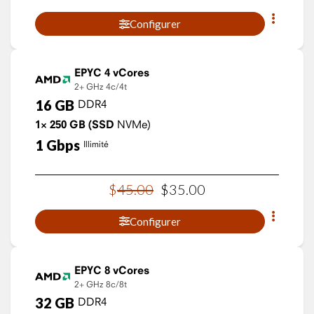
Configurer
EPYC 4 vCores
2+ GHz
4c/4t
16
GB
DDR4
1×
250
GB
(SSD
NVMe)
1
Gbps
Illimité
$
45
.
00
$
35
.
00
Configurer
EPYC 8 vCores
2+ GHz
8c/8t
32
GB
DDR4