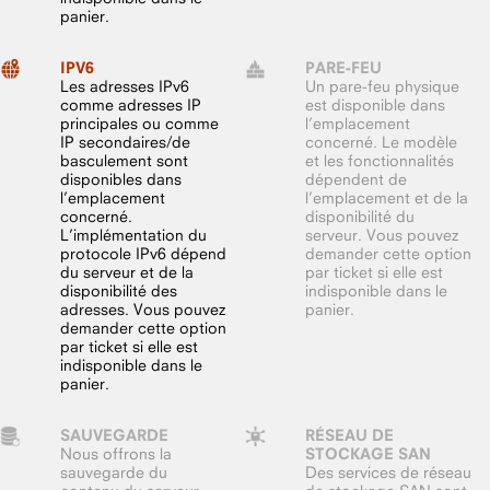
panier.
IPV6
PARE-FEU
Les adresses IPv6
Un pare-feu physique
comme adresses IP
est disponible dans
principales ou comme
l’emplacement
IP secondaires/de
concerné. Le modèle
basculement sont
et les fonctionnalités
disponibles dans
dépendent de
l’emplacement
l’emplacement et de la
concerné.
disponibilité du
L’implémentation du
serveur. Vous pouvez
protocole IPv6 dépend
demander cette option
du serveur et de la
par ticket si elle est
disponibilité des
indisponible dans le
adresses. Vous pouvez
panier.
demander cette option
par ticket si elle est
indisponible dans le
panier.
SAUVEGARDE
RÉSEAU DE
Nous offrons la
STOCKAGE SAN
sauvegarde du
Des services de réseau