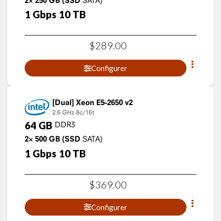
2×
250
GB
(SSD
1
Gbps
10
TB
$
289
.
00
Configurer
Xeon E5-2650 v2
2.6 GHz
8c/16t
64
GB
DDR3
2×
500
GB
(SSD
SATA)
1
Gbps
10
TB
$
369
.
00
Configurer