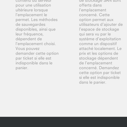
contenu du serveur
de stockage SAN sont
pour une utilisation
offerts dans
ultérieure lorsque
l’emplacement
l’emplacement le
concerné. Cette
permet. Les méthodes
option permet aux
de sauvegardes
utilisateurs d’ajouter de
disponibles, ainsi que
l’espace de stockage
leur fréquence,
qui sera vu par le
dépendent de
système d’exploitation
l’emplacement choisi.
comme un dispositif
Vous pouvez
attaché localement. Le
demander cette option
prix et les options de
par ticket si elle est
stockage dépendent
indisponible dans le
de l’emplacement
panier.
concerné. Demandez
cette option par ticket
si elle est indisponible
dans le panier.