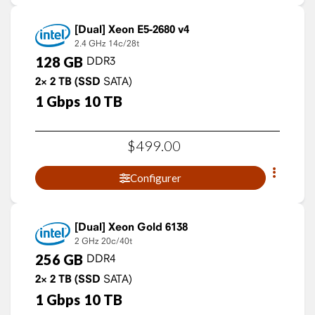
Xeon E5-2680 v4
2.4 GHz
14c/28t
128
GB
DDR3
2×
2
TB
(SSD
SATA)
1
Gbps
10
TB
$
499
.
00
Configurer
Xeon Gold 6138
2 GHz
20c/40t
256
GB
DDR4
2×
2
TB
(SSD
SATA)
1
Gbps
10
TB