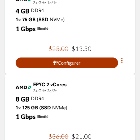
2+ GHz
1c/1t
4
GB
DDR4
1×
75
GB
(SSD
NVMe)
1
Gbps
Illimité
$
25
.
00
$
13
.
50
Configurer
EPYC 2 vCores
2+ GHz
2c/2t
8
GB
DDR4
1×
125
GB
(SSD
NVMe)
1
Gbps
Illimité
$
36
.
00
$
21
.
00