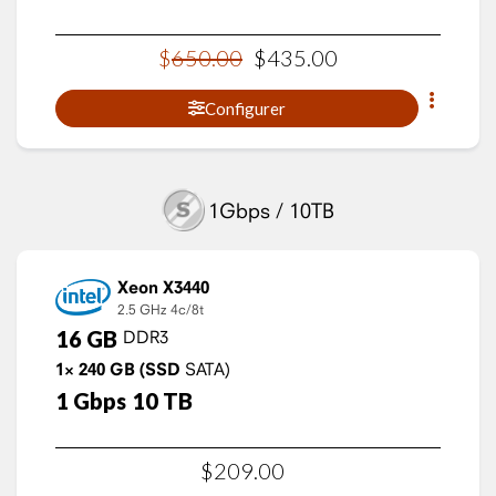
$
650
.
00
$
435
.
00
Configurer
1Gbps / 10TB
Xeon X3440
2.5 GHz
4c/8t
16
GB
DDR3
1×
240
GB
(SSD
SATA)
1
Gbps
10
TB
$
209
.
00