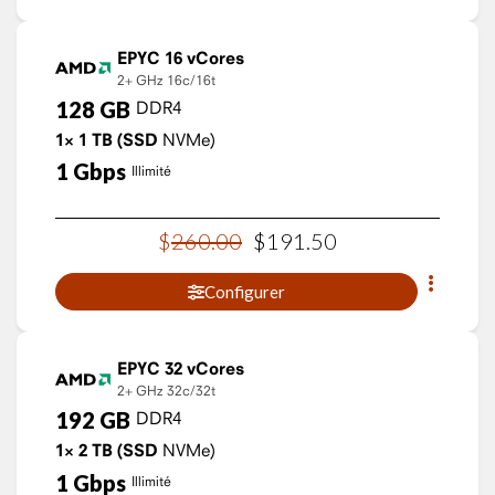
EPYC 16 vCores
2+ GHz
16c/16t
128
GB
DDR4
1×
1
TB
(SSD
NVMe)
1
Gbps
Illimité
$
260
.
00
$
191
.
50
Configurer
EPYC 32 vCores
2+ GHz
32c/32t
192
GB
DDR4
1×
2
TB
(SSD
NVMe)
1
Gbps
Illimité