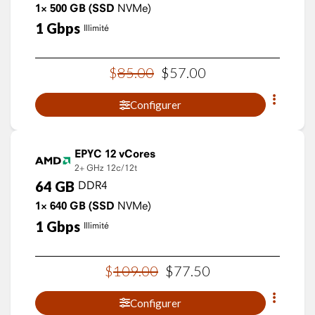
1×
500
GB
(SSD
NVMe)
1
Gbps
Illimité
$
85
.
00
$
57
.
00
Configurer
EPYC 12 vCores
2+ GHz
12c/12t
64
GB
DDR4
1×
640
GB
(SSD
NVMe)
1
Gbps
Illimité
$
109
.
00
$
77
.
50
Configurer