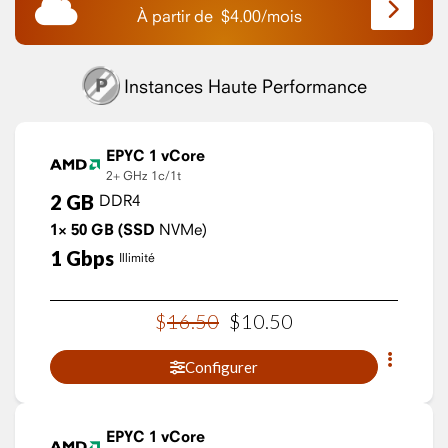
À partir de
$
4.00
/
mois
Instances Haute Performance
EPYC 1 vCore
2+ GHz
1c/1t
2
GB
DDR4
1×
50
GB
(SSD
NVMe)
1
Gbps
Illimité
$
16
.
50
$
10
.
50
Configurer
EPYC 1 vCore