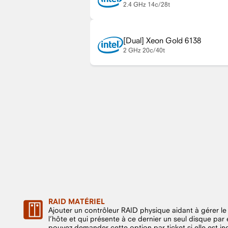
2.4 GHz
14c/28t
Xeon Gold 6138
2 GHz
20c/40t
RAID MATÉRIEL
Ajouter un contrôleur RAID physique aidant à gérer
l’hôte et qui présente à ce dernier un seul disque pa
pouvez demander cette option par ticket si elle est in