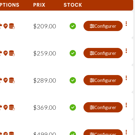
PTIONS
PRIX
STOCK
$
209
.
00
Configurer
$
259
.
00
Configurer
$
289
.
00
Configurer
$
369
.
00
Configurer
$
499
.
00
Configurer