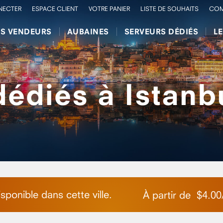
NECTER
ESPACE CLIENT
VOTRE PANIER
LISTE DE SOUHAITS
COM
RS VENDEURS
AUBAINES
SERVEURS DÉDIÉS
L
édiés à Istanb
ponible dans cette ville.
À partir de
$
4.00