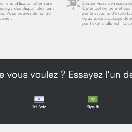
 une utilisation ultérieure
Des services de réseau d
uvegardes disponibles, ainsi
Cette option permet aux u
oisi. Vous pouvez demander
par le système d’exploita
panier.
options de stockage dép
par ticket si elle est indi
 vous voulez ? Essayez l'un de
Tel Aviv
Riyadh