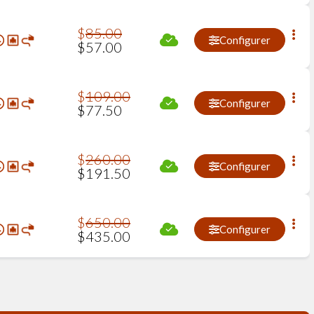
$
85
.
00
Configurer
$
57
.
00
$
109
.
00
Configurer
$
77
.
50
$
260
.
00
Configurer
$
191
.
50
$
650
.
00
Configurer
$
435
.
00