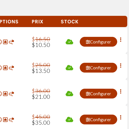
PTIONS
PRIX
STOCK
$
16
.
50
Configurer
$
10
.
50
$
25
.
00
Configurer
$
13
.
50
$
36
.
00
Configurer
$
21
.
00
$
45
.
00
Configurer
$
35
.
00