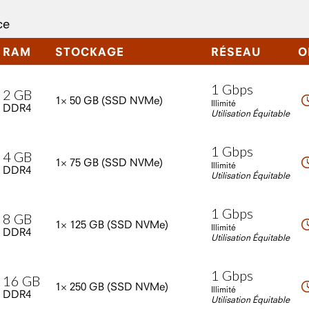
ce
RAM
STOCKAGE
RÉSEAU
O
1
Gbps
2
GB
1×
50
GB
(SSD
NVMe)
Illimité
DDR4
Utilisation Équitable
1
Gbps
4
GB
1×
75
GB
(SSD
NVMe)
Illimité
DDR4
Utilisation Équitable
1
Gbps
8
GB
1×
125
GB
(SSD
NVMe)
Illimité
DDR4
Utilisation Équitable
1
Gbps
16
GB
1×
250
GB
(SSD
NVMe)
Illimité
DDR4
Utilisation Équitable