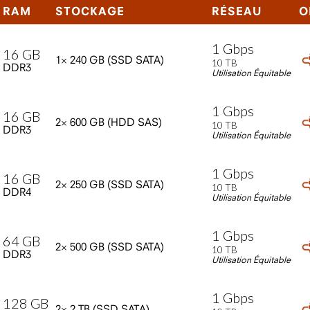
RAM
STOCKAGE
RÉSEAU
O
1
Gbps
16
GB
1×
240
GB
(SSD
SATA)
10
TB
DDR3
Utilisation Équitable
1
Gbps
16
GB
2×
600
GB
(HDD
SAS)
10
TB
DDR3
Utilisation Équitable
1
Gbps
16
GB
2×
250
GB
(SSD
SATA)
10
TB
DDR4
Utilisation Équitable
1
Gbps
64
GB
2×
500
GB
(SSD
SATA)
10
TB
DDR3
Utilisation Équitable
1
Gbps
128
GB
2×
2
TB
(SSD
SATA)