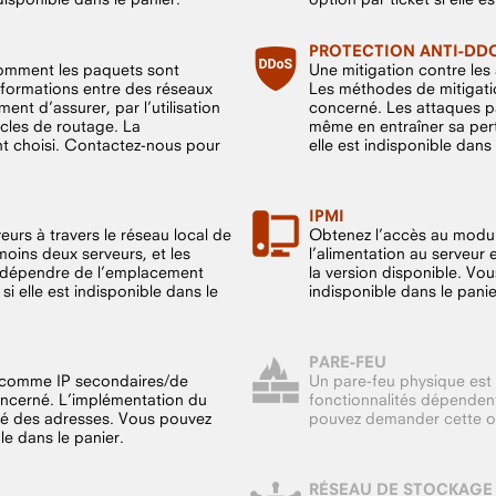
PROTECTION ANTI-DD
omment les paquets sont
Une mitigation contre les 
nformations entre des réseaux
Les méthodes de mitigati
ent d’assurer, par l’utilisation
concerné. Les attaques pa
cles de routage. La
même en entraîner sa pert
nt choisi. Contactez-nous pour
elle est indisponible dans 
IPMI
urs à travers le réseau local de
Obtenez l’accès au module
oins deux serveurs, et les
l’alimentation au serveu
nt dépendre de l’emplacement
la version disponible. Vou
i elle est indisponible dans le
indisponible dans le panie
PARE-FEU
u comme IP secondaires/de
Un pare-feu physique est
ncerné. L’implémentation du
fonctionnalités dépendent
ité des adresses. Vous pouvez
pouvez demander cette opti
le dans le panier.
RÉSEAU DE STOCKAGE