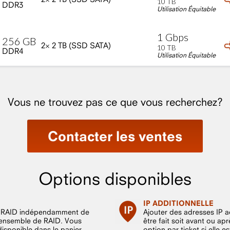
10
TB
DDR3
Utilisation Équitable
1
Gbps
256
GB
2×
2
TB
(SSD
SATA)
10
TB
DDR4
Utilisation Équitable
Vous ne trouvez pas ce que vous recherchez?
Contacter les ventes
Options disponibles
IP ADDITIONNELLE
 le RAID indépendamment de
Ajouter des adresses IP ad
r ensemble de RAID. Vous
être fait soit avant ou a
disponible dans le panier.
option par ticket si elle e