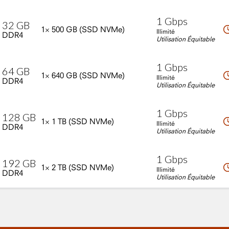
1
Gbps
32
GB
1×
500
GB
(SSD
NVMe)
Illimité
DDR4
Utilisation Équitable
1
Gbps
64
GB
1×
640
GB
(SSD
NVMe)
Illimité
DDR4
Utilisation Équitable
1
Gbps
128
GB
1×
1
TB
(SSD
NVMe)
Illimité
DDR4
Utilisation Équitable
1
Gbps
192
GB
1×
2
TB
(SSD
NVMe)
Illimité
DDR4
Utilisation Équitable