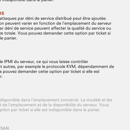
OS
attaques par déni de service distribué peut être ajoutée.
on peuvent varier en fonction de l’emplacement du serveur
r déni de service peuvent affecter la qualité du service ou
e totale. Vous pouvez demander cette option par ticket si
le panier.
 IPMI du serveur, ce qui vous laisse contrôler
r et autres, par exemple le protocole KVM, dépendamment de
s pouvez demander cette option par ticket si elle est
r.
 disponible dans l’emplacement concerné. Le modèle et les
 de l’emplacement et de la disponibilité du serveur. Vous
on par ticket si elle est indisponible dans le panier.
 SAN