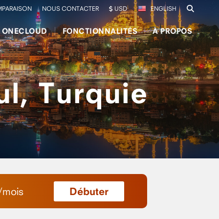
PARAISON
NOUS CONTACTER
USD
ENGLISH
E ONECLOUD
FONCTIONNALITÉS
À PROPOS
ul, Turquie
Débuter
/
mois