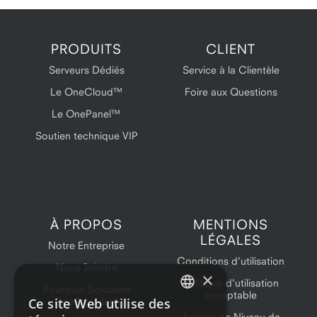
PRODUITS
CLIENT
Serveurs Dédiés
Service à la Clientèle
Le OneCloud™
Foire aux Questions
Le OnePanel™
Soutien technique VIP
À PROPOS
MENTIONS
LÉGALES
Notre Entreprise
Conditions d'utilisation
Nous Joindre
×
Politique d'utilisation
Pourquoi Solutions
acceptable
Ce site Web utilise des
OneProvider?
ENGLISH
Accord de Niveau de