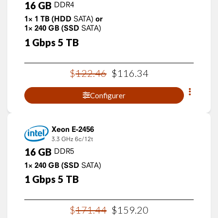
16
GB
DDR4
1×
1
TB
(HDD
SATA)
or
1×
240
GB
(SSD
SATA)
1
Gbps
5
TB
$
122
.
46
$
116
.
34
Configurer
Xeon E-2456
3.3 GHz
6c/12t
16
GB
DDR5
1×
240
GB
(SSD
SATA)
1
Gbps
5
TB
$
171
.
44
$
159
.
20