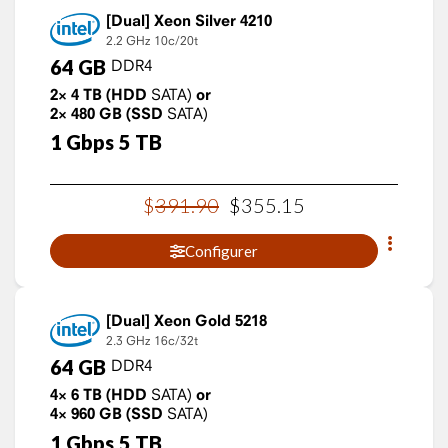
Xeon Silver 4210
2.2 GHz
10c/20t
64
GB
DDR4
2×
4
TB
(HDD
SATA)
or
2×
480
GB
(SSD
SATA)
1
Gbps
5
TB
$
391
.
90
$
355
.
15
Configurer
Xeon Gold 5218
2.3 GHz
16c/32t
64
GB
DDR4
4×
6
TB
(HDD
SATA)
or
4×
960
GB
(SSD
SATA)
1
Gbps
5
TB