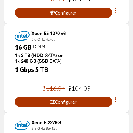
Configurer
Xeon E3-1270 v6
3.8 GHz
4c/8t
16
GB
DDR4
1×
2
TB
(HDD
SATA)
or
1×
240
GB
(SSD
SATA)
1
Gbps
5
TB
$
116
.
34
$
104
.
09
Configurer
Xeon E-2276G
3.8 GHz
6c/12t