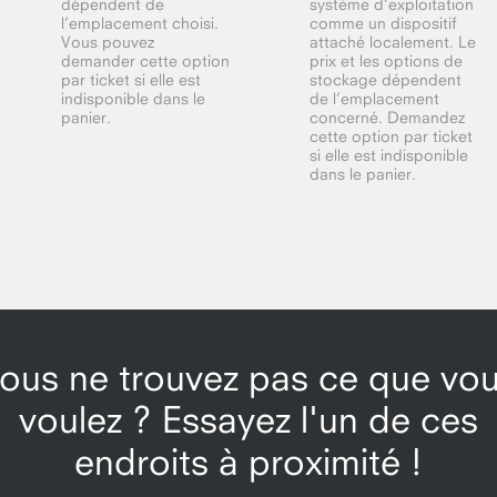
dépendent de
système d’exploitation
l’emplacement choisi.
comme un dispositif
Vous pouvez
attaché localement. Le
demander cette option
prix et les options de
par ticket si elle est
stockage dépendent
indisponible dans le
de l’emplacement
panier.
concerné. Demandez
cette option par ticket
si elle est indisponible
dans le panier.
ous ne trouvez pas ce que vo
voulez ? Essayez l'un de ces
endroits à proximité !