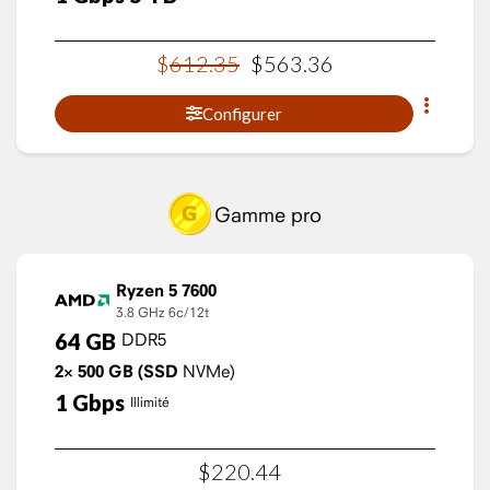
$
612
.
35
$
563
.
36
Configurer
Gamme pro
Ryzen 5 7600
3.8 GHz
6c/12t
64
GB
DDR5
2×
500
GB
(SSD
NVMe)
1
Gbps
Illimité
$
220
.
44