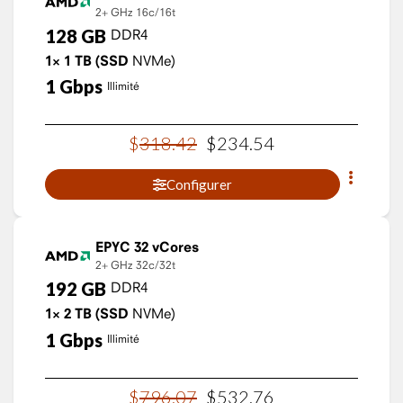
2+ GHz
16c/16t
128
GB
DDR4
1×
1
TB
(SSD
NVMe)
1
Gbps
Illimité
$
318
.
42
$
234
.
54
Configurer
EPYC 32 vCores
2+ GHz
32c/32t
192
GB
DDR4
1×
2
TB
(SSD
NVMe)
1
Gbps
Illimité
$
796
.
07
$
532
.
76