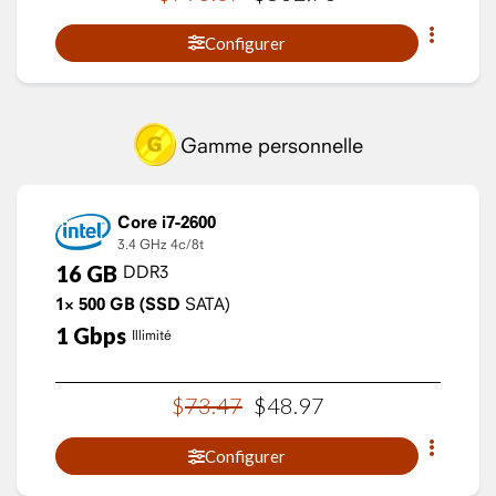
Configurer
Gamme personnelle
Core i7-2600
3.4 GHz
4c/8t
16
GB
DDR3
1×
500
GB
(SSD
SATA)
1
Gbps
Illimité
$
73
.
47
$
48
.
97
Configurer