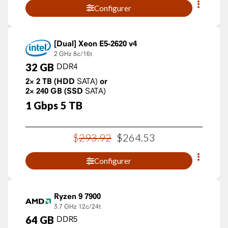
Configurer
Xeon E5-2620 v4
2 GHz
8c/16t
32
GB
DDR4
2×
2
TB
(HDD
SATA)
or
2×
240
GB
(SSD
SATA)
1
Gbps
5
TB
$
293
.
92
$
264
.
53
Configurer
Ryzen 9 7900
3.7 GHz
12c/24t
64
GB
DDR5