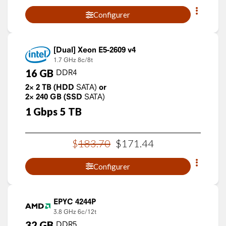
Configurer
Xeon E5-2609 v4
1.7 GHz
8c/8t
16
GB
DDR4
2×
2
TB
(HDD
SATA)
or
2×
240
GB
(SSD
SATA)
1
Gbps
5
TB
$
183
.
70
$
171
.
44
Configurer
EPYC 4244P
3.8 GHz
6c/12t
32
GB
DDR5