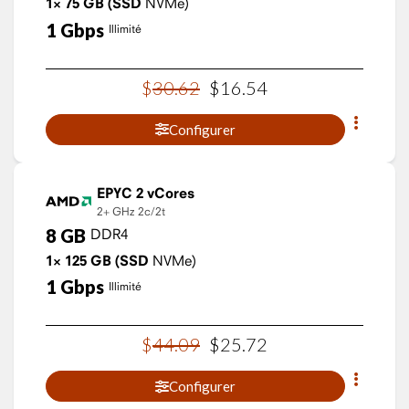
1×
75
GB
(SSD
NVMe)
1
Gbps
Illimité
$
30
.
62
$
16
.
54
Configurer
EPYC 2 vCores
2+ GHz
2c/2t
8
GB
DDR4
1×
125
GB
(SSD
NVMe)
1
Gbps
Illimité
$
44
.
09
$
25
.
72
Configurer