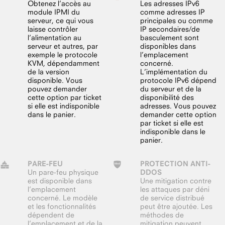
Obtenez l’accès au
Les adresses IPv6
module IPMI du
comme adresses IP
serveur, ce qui vous
principales ou comme
laisse contrôler
IP secondaires/de
l’alimentation au
basculement sont
serveur et autres, par
disponibles dans
exemple le protocole
l’emplacement
KVM, dépendamment
concerné.
de la version
L’implémentation du
disponible. Vous
protocole IPv6 dépend
pouvez demander
du serveur et de la
cette option par ticket
disponibilité des
si elle est indisponible
adresses. Vous pouvez
dans le panier.
demander cette option
par ticket si elle est
indisponible dans le
panier.
PARE-FEU
PROTECTION ANTI-
Un pare-feu physique
DDOS
est disponible dans
Une mitigation contre
l’emplacement
les attaques par déni
concerné. Le modèle
de service distribué
et les fonctionnalités
peut être ajoutée. Les
dépendent de
méthodes de
l’emplacement et de la
mitigation peuvent