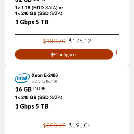
1×
1
TB
(HDD
SATA)
or
1×
240
GB
(SSD
SATA)
1
Gbps
5
TB
$
183
.
70
$
175
.
12
Configurer
Xeon E-2488
3.2 GHz
8c/16t
16
GB
DDR5
1×
240
GB
(SSD
SATA)
1
Gbps
5
TB
$
208
.
19
$
191
.
04