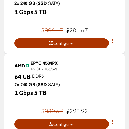
2×
240
GB
(SSD
SATA)
1
Gbps
5
TB
$
306
.
17
$
281
.
67
Configurer
EPYC 4584PX
4.2 GHz
16c/32t
64
GB
DDR5
2×
240
GB
(SSD
SATA)
1
Gbps
5
TB
$
330
.
67
$
293
.
92
Configurer