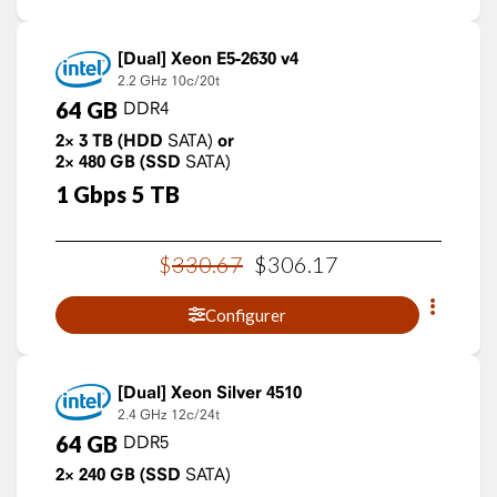
Xeon E5-2630 v4
2.2 GHz
10c/20t
64
GB
DDR4
2×
3
TB
(HDD
SATA)
or
2×
480
GB
(SSD
SATA)
1
Gbps
5
TB
$
330
.
67
$
306
.
17
Configurer
Xeon Silver 4510
2.4 GHz
12c/24t
64
GB
DDR5
2×
240
GB
(SSD
SATA)