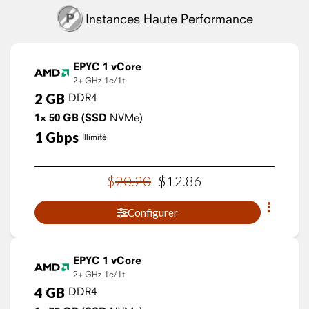
Instances Haute Performance
EPYC 1 vCore
2+ GHz
1c/1t
2
GB
DDR4
1×
50
GB
(SSD
NVMe)
1
Gbps
Illimité
$
20
.
20
$
12
.
86
Configurer
EPYC 1 vCore
2+ GHz
1c/1t
4
GB
DDR4