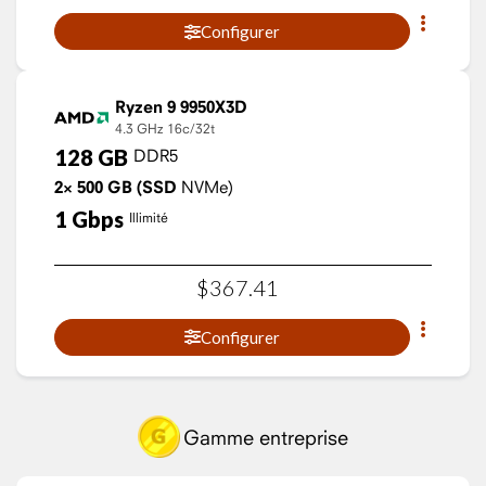
Configurer
Ryzen 9 9950X3D
4.3 GHz
16c/32t
128
GB
DDR5
2×
500
GB
(SSD
NVMe)
1
Gbps
Illimité
$
367
.
41
Configurer
Gamme entreprise