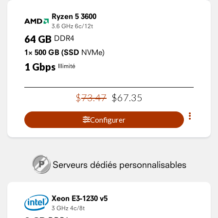
Ryzen 5 3600
3.6 GHz
6c/12t
64
GB
DDR4
1×
500
GB
(SSD
NVMe)
1
Gbps
Illimité
$
73
.
47
$
67
.
35
Configurer
Serveurs dédiés personnalisables
Xeon E3-1230 v5
3 GHz
4c/8t