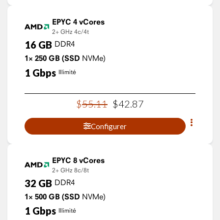
EPYC 4 vCores
2+ GHz
4c/4t
16
GB
DDR4
1×
250
GB
(SSD
NVMe)
1
Gbps
Illimité
$
55
.
11
$
42
.
87
Configurer
EPYC 8 vCores
2+ GHz
8c/8t
32
GB
DDR4
1×
500
GB
(SSD
NVMe)
1
Gbps
Illimité