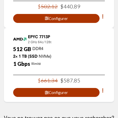
$
502
.
12
$
440
.
89
Configurer
EPYC 7713P
2 GHz
64c/128t
512
GB
DDR4
2×
1
TB
(SSD
NVMe)
1
Gbps
Illimité
$
661
.
34
$
587
.
85
Configurer
Vous ne trouvez pas ce que vous recherchez?