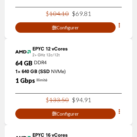
$
104
.
10
$
69
.
81
Configurer
EPYC 12 vCores
2+ GHz
12c/12t
64
GB
DDR4
1×
640
GB
(SSD
NVMe)
1
Gbps
Illimité
$
133
.
50
$
94
.
91
Configurer
EPYC 16 vCores