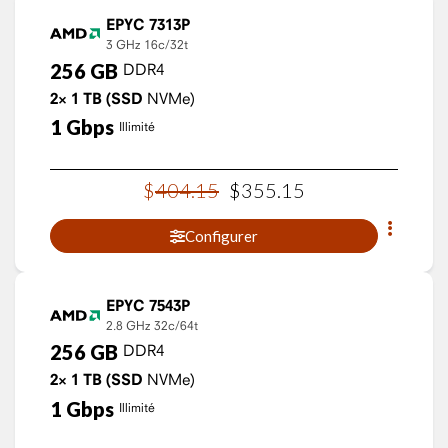
EPYC 7313P
3 GHz
16c/32t
256
GB
DDR4
2×
1
TB
(SSD
NVMe)
1
Gbps
Illimité
$
404
.
15
$
355
.
15
Configurer
EPYC 7543P
2.8 GHz
32c/64t
256
GB
DDR4
2×
1
TB
(SSD
NVMe)
1
Gbps
Illimité