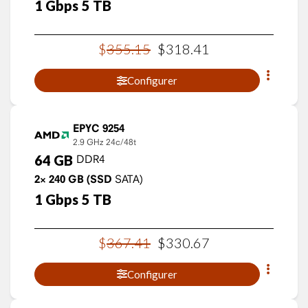
1
Gbps
5
TB
$
355
.
15
$
318
.
41
Configurer
EPYC 9254
2.9 GHz
24c/48t
64
GB
DDR4
2×
240
GB
(SSD
SATA)
1
Gbps
5
TB
$
367
.
41
$
330
.
67
Configurer