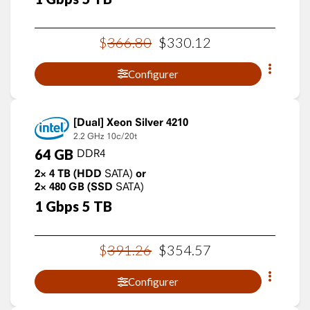
$
366
.
80
$
330
.
12
Configurer
Xeon Silver 4210
2.2 GHz
10c/20t
64
GB
DDR4
2×
4
TB
(HDD
SATA)
or
2×
480
GB
(SSD
SATA)
1
Gbps
5
TB
$
391
.
26
$
354
.
57
Configurer