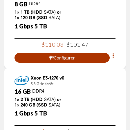
8
GB
DDR4
1×
1
TB
(HDD
SATA)
or
1×
120
GB
(SSD
SATA)
1
Gbps
5
TB
$
110
.
03
$
101
.
47
Configurer
Xeon E3-1270 v6
3.8 GHz
4c/8t
16
GB
DDR4
1×
2
TB
(HDD
SATA)
or
1×
240
GB
(SSD
SATA)
1
Gbps
5
TB