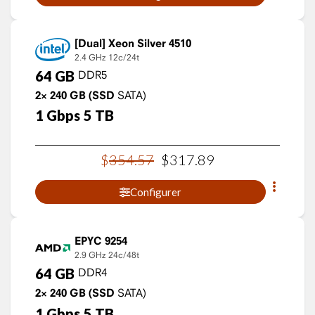
Xeon Silver 4510
2.4 GHz
12c/24t
64
GB
DDR5
2×
240
GB
(SSD
SATA)
1
Gbps
5
TB
$
354
.
57
$
317
.
89
Configurer
EPYC 9254
2.9 GHz
24c/48t
64
GB
DDR4
2×
240
GB
(SSD
SATA)
1
Gbps
5
TB