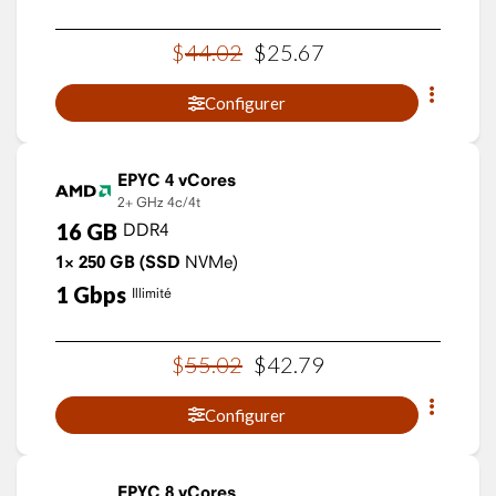
$
44
.
02
$
25
.
67
Configurer
EPYC 4 vCores
2+ GHz
4c/4t
16
GB
DDR4
1×
250
GB
(SSD
NVMe)
1
Gbps
Illimité
$
55
.
02
$
42
.
79
Configurer
EPYC 8 vCores