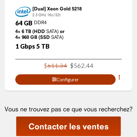
Xeon Gold 5218
2.3 GHz
16c/32t
64
GB
DDR4
4×
6
TB
(HDD
SATA)
or
4×
960
GB
(SSD
SATA)
1
Gbps
5
TB
$
611
.
34
$
562
.
44
Configurer
Vous ne trouvez pas ce que vous recherchez?
Contacter les ventes