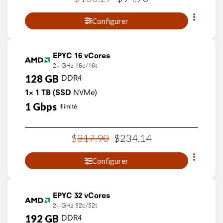
Configurer
EPYC 16 vCores
2+ GHz
16c/16t
128
GB
DDR4
1×
1
TB
(SSD
NVMe)
1
Gbps
Illimité
$
317
.
90
$
234
.
14
Configurer
EPYC 32 vCores
2+ GHz
32c/32t
192
GB
DDR4