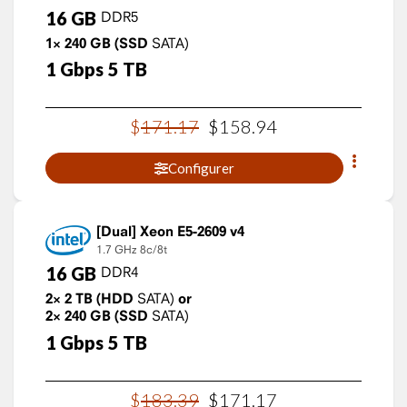
16
GB
DDR5
1×
240
GB
(SSD
SATA)
1
Gbps
5
TB
$
171
.
17
$
158
.
94
Configurer
Xeon E5-2609 v4
1.7 GHz
8c/8t
16
GB
DDR4
2×
2
TB
(HDD
SATA)
or
2×
240
GB
(SSD
SATA)
1
Gbps
5
TB
$
183
.
39
$
171
.
17