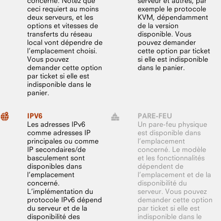
concerné. Notez que
serveur et autres, par
ceci requiert au moins
exemple le protocole
deux serveurs, et les
KVM, dépendamment
options et vitesses de
de la version
transferts du réseau
disponible. Vous
local vont dépendre de
pouvez demander
l’emplacement choisi.
cette option par ticket
Vous pouvez
si elle est indisponible
demander cette option
dans le panier.
par ticket si elle est
indisponible dans le
panier.
IPV6
PARE-FEU
Les adresses IPv6
Un pare-feu physique
comme adresses IP
est disponible dans
principales ou comme
l’emplacement
IP secondaires/de
concerné. Le modèle
basculement sont
et les fonctionnalités
disponibles dans
dépendent de
l’emplacement
l’emplacement et de la
concerné.
disponibilité du
L’implémentation du
serveur. Vous pouvez
protocole IPv6 dépend
demander cette option
du serveur et de la
par ticket si elle est
disponibilité des
indisponible dans le