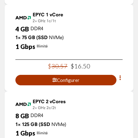
EPYC 1 vCore
2+ GHz
1c/1t
4
GB
DDR4
1×
75
GB
(SSD
NVMe)
1
Gbps
Illimité
$
30
.
57
$
16
.
50
Configurer
EPYC 2 vCores
2+ GHz
2c/2t
8
GB
DDR4
1×
125
GB
(SSD
NVMe)
1
Gbps
Illimité