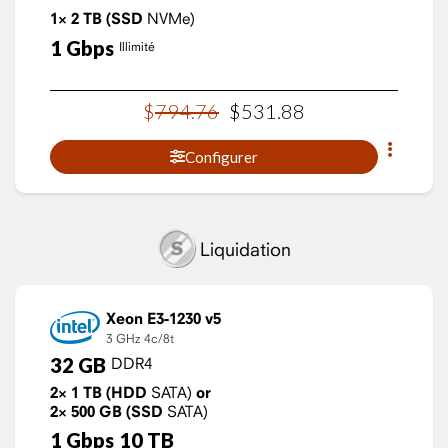
1×
2
TB
(SSD
NVMe)
1
Gbps
Illimité
$
794
.
76
$
531
.
88
Configurer
Liquidation
Xeon E3-1230 v5
3 GHz
4c/8t
32
GB
DDR4
2×
1
TB
(HDD
SATA)
or
2×
500
GB
(SSD
SATA)
1
Gbps
10
TB