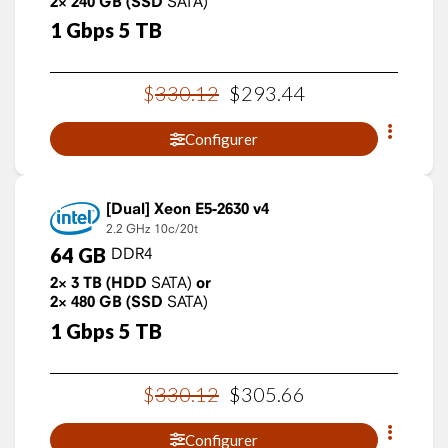
2×
240
GB
(SSD
SATA)
1
Gbps
5
TB
$
330
.
12
$
293
.
44
Configurer
Xeon E5-2630 v4
2.2 GHz
10c/20t
64
GB
DDR4
2×
3
TB
(HDD
SATA)
or
2×
480
GB
(SSD
SATA)
1
Gbps
5
TB
$
330
.
12
$
305
.
66
Configurer