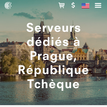
Serveurs
dédiés à
Prague,
République
Tchèque