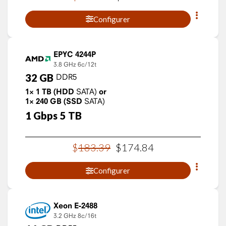
Configurer
EPYC 4244P
3.8 GHz
6c/12t
32
GB
DDR5
1×
1
TB
(HDD
SATA)
or
1×
240
GB
(SSD
SATA)
1
Gbps
5
TB
$
183
.
39
$
174
.
84
Configurer
Xeon E-2488
3.2 GHz
8c/16t