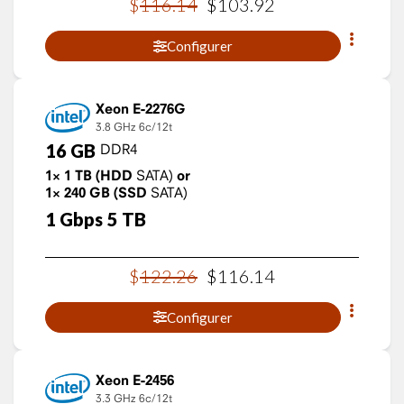
$
116
.
14
$
103
.
92
Configurer
Xeon E-2276G
3.8 GHz
6c/12t
16
GB
DDR4
1×
1
TB
(HDD
SATA)
or
1×
240
GB
(SSD
SATA)
1
Gbps
5
TB
$
122
.
26
$
116
.
14
Configurer
Xeon E-2456
3.3 GHz
6c/12t