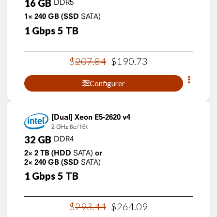
16
GB
DDR5
1×
240
GB
(SSD
SATA)
1
Gbps
5
TB
$
207
.
84
$
190
.
73
Configurer
Xeon E5-2620 v4
2 GHz
8c/16t
32
GB
DDR4
2×
2
TB
(HDD
SATA)
or
2×
240
GB
(SSD
SATA)
1
Gbps
5
TB
$
293
.
44
$
264
.
09