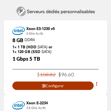
Serveurs dédiés personnalisables
Xeon E3-1230 v5
3 GHz
4c/8t
8
GB
DDR4
1×
1
TB
(HDD
SATA)
or
1×
120
GB
(SSD
SATA)
1
Gbps
5
TB
$
108
.
82
$
96
.
60
Configurer
Xeon E-2234
3.6 GHz
4c/8t