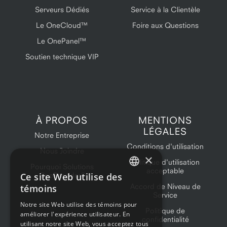
Serveurs Dédiés
Service à la Clientèle
Le OneCloud™
Foire aux Questions
Le OnePanel™
Soutien technique VIP
À PROPOS
MENTIONS
LÉGALES
Notre Entreprise
Conditions d'utilisation
Nous Joindre
×
Politique d'utilisation
Pourquoi Solutions
acceptable
Ce site Web utilise des
OneProvider?
ENGLISH
Accord de Niveau de
témoins
Service
FRENCH
Notre site Web utilise des témoins pour
Politique de
améliorer l'expérience utilisateur. En
confidentialité
utilisant notre site Web, vous acceptez tous