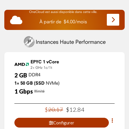
OneCloud est aussi disponible dans cette ville.
À partir de
$
4.00
/
mois
Instances Haute Performance
EPYC 1 vCore
2+ GHz
1c/1t
2
GB
DDR4
1×
50
GB
(SSD
NVMe)
1
Gbps
Illimité
$
20
.
17
$
12
.
84
Configurer