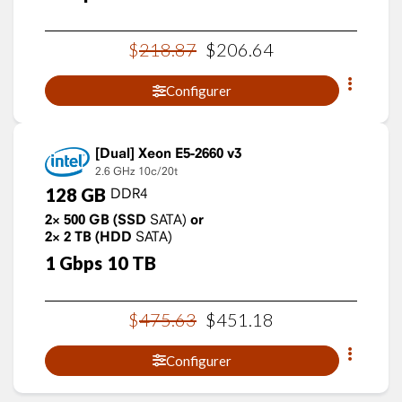
$
218
.
87
$
206
.
64
Configurer
Xeon E5-2660 v3
2.6 GHz
10c/20t
128
GB
DDR4
2×
500
GB
(SSD
SATA)
or
2×
2
TB
(HDD
SATA)
1
Gbps
10
TB
$
475
.
63
$
451
.
18
Configurer