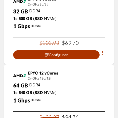
2+ GHz
8c/8t
32
GB
DDR4
1×
500
GB
(SSD
NVMe)
1
Gbps
Illimité
$
103
.
93
$
69
.
70
Configurer
EPYC 12 vCores
2+ GHz
12c/12t
64
GB
DDR4
1×
640
GB
(SSD
NVMe)
1
Gbps
Illimité
$
133
.
27
$
94
.
76