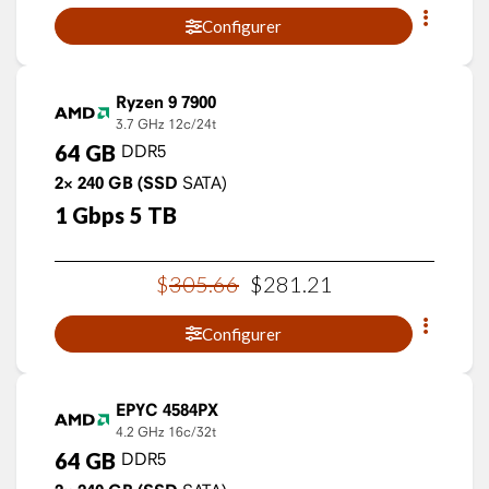
Configurer
Ryzen 9 7900
3.7 GHz
12c/24t
64
GB
DDR5
2×
240
GB
(SSD
SATA)
1
Gbps
5
TB
$
305
.
66
$
281
.
21
Configurer
EPYC 4584PX
4.2 GHz
16c/32t
64
GB
DDR5