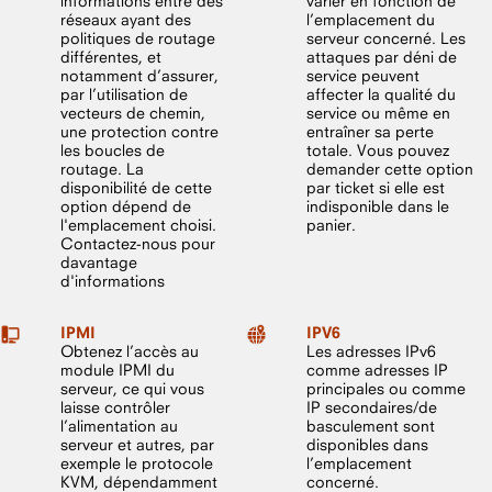
informations entre des
varier en fonction de
réseaux ayant des
l’emplacement du
politiques de routage
serveur concerné. Les
différentes, et
attaques par déni de
notamment d’assurer,
service peuvent
par l’utilisation de
affecter la qualité du
vecteurs de chemin,
service ou même en
une protection contre
entraîner sa perte
les boucles de
totale. Vous pouvez
routage. La
demander cette option
disponibilité de cette
par ticket si elle est
option dépend de
indisponible dans le
l'emplacement choisi.
panier.
Contactez-nous pour
davantage
d'informations
IPMI
IPV6
Obtenez l’accès au
Les adresses IPv6
module IPMI du
comme adresses IP
serveur, ce qui vous
principales ou comme
laisse contrôler
IP secondaires/de
l’alimentation au
basculement sont
serveur et autres, par
disponibles dans
exemple le protocole
l’emplacement
KVM, dépendamment
concerné.