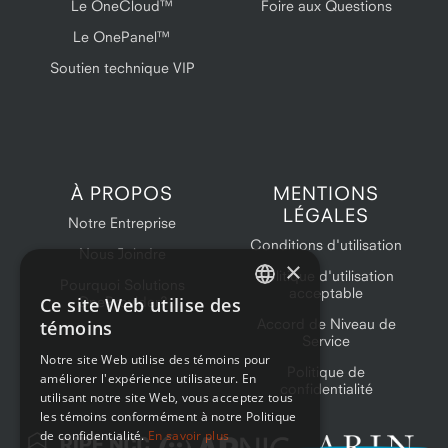
Le OneCloud™
Foire aux Questions
Le OnePanel™
Soutien technique VIP
À PROPOS
MENTIONS
LÉGALES
Notre Entreprise
Conditions d'utilisation
Nous Joindre
×
Politique d'utilisation
Pourquoi Solutions
acceptable
Ce site Web utilise des
OneProvider?
ENGLISH
Accord de Niveau de
témoins
Service
FRENCH
Notre site Web utilise des témoins pour
Politique de
améliorer l'expérience utilisateur. En
confidentialité
utilisant notre site Web, vous acceptez tous
les témoins conformément à notre Politique
de confidentialité.
En savoir plus