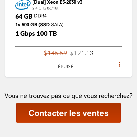
Xeon E5-2630 v3
2.4 GHz
8c/16t
64
GB
DDR4
1×
500
GB
(SSD
SATA)
1
Gbps
100
TB
$
145
.
59
$
121
.
13
ÉPUISÉ
Vous ne trouvez pas ce que vous recherchez?
Contacter les ventes