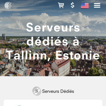
Serveurs
dédiés à
Tallinn, Estonie
©
Serveurs Dédiés