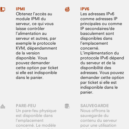
IPMI
IPV6
Obtenez l’accès au
Les adresses IPv6
module IPMI du
comme adresses IP
serveur, ce qui vous
principales ou comme
laisse contrôler
IP secondaires/de
l’alimentation au
basculement sont
serveur et autres, par
disponibles dans
exemple le protocole
l’emplacement
KVM, dépendamment
concerné.
de la version
L’implémentation du
disponible. Vous
protocole IPv6 dépend
pouvez demander
du serveur et de la
cette option par ticket
disponibilité des
si elle est indisponible
adresses. Vous pouvez
dans le panier.
demander cette option
par ticket si elle est
indisponible dans le
panier.
PARE-FEU
SAUVEGARDE
Un pare-feu physique
Nous offrons la
est disponible dans
sauvegarde du
l’emplacement
contenu du serveur
concerné. Le modèle
pour une utilisation