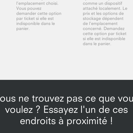
l’emplacement choisi.
comme un dispositif
Vous pouvez
attaché localement. Le
demander cette option
prix et les options de
par ticket si elle est
stockage dépendent
indisponible dans le
de l’emplacement
panier.
concerné. Demandez
cette option par ticket
si elle est indisponible
dans le panier.
ous ne trouvez pas ce que vo
voulez ? Essayez l'un de ces
endroits à proximité !