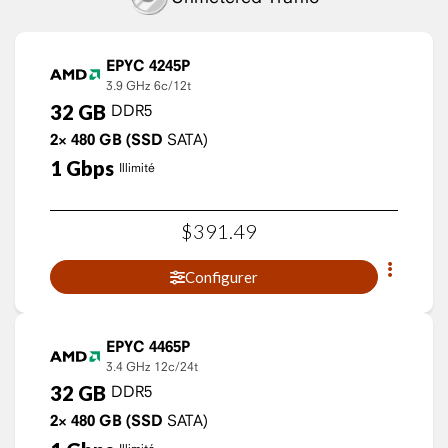
EPYC 4245P
3.9 GHz
6c/12t
32
GB
DDR5
2×
480
GB
(SSD
SATA)
1
Gbps
Illimité
$
391
.
49
Configurer
EPYC 4465P
3.4 GHz
12c/24t
32
GB
DDR5
2×
480
GB
(SSD
SATA)