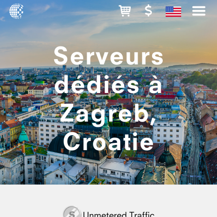
Serveurs
dédiés à
Zagreb,
Croatie
Unmetered Traffic