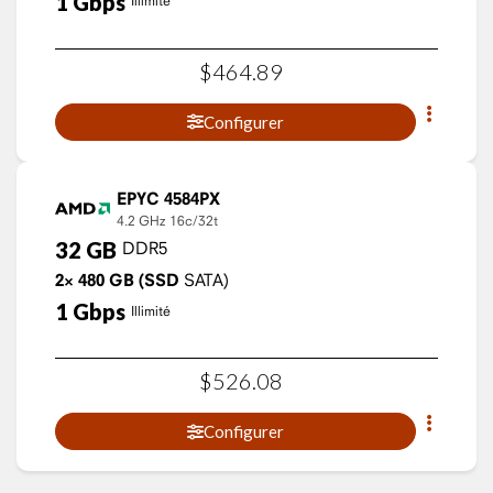
1
Gbps
Illimité
$
464
.
89
Configurer
EPYC 4584PX
4.2 GHz
16c/32t
32
GB
DDR5
2×
480
GB
(SSD
SATA)
1
Gbps
Illimité
$
526
.
08
Configurer