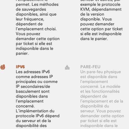
permet. Les méthodes
exemple le protocole
de sauvegardes
KVM, dépendamment
disponibles, ainsi que
de la version
leur fréquence,
disponible. Vous
dépendent de
pouvez demander
l’emplacement choisi.
cette option par ticket
Vous pouvez
si elle est indisponible
demander cette option
dans le panier.
par ticket si elle est
indisponible dans le
panier.
IPV6
PARE-FEU
Les adresses IPv6
Un pare-feu physique
comme adresses IP
est disponible dans
principales ou comme
l’emplacement
IP secondaires/de
concerné. Le modèle
basculement sont
et les fonctionnalités
disponibles dans
dépendent de
l’emplacement
l’emplacement et de la
concerné.
disponibilité du
L’implémentation du
serveur. Vous pouvez
protocole IPv6 dépend
demander cette option
du serveur et de la
par ticket si elle est
disponibilité des
indisponible dans le