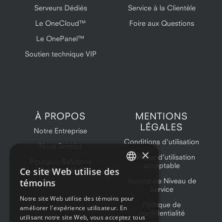
Serveurs Dédiés
Service à la Clientèle
Le OneCloud™
Foire aux Questions
Le OnePanel™
Soutien technique VIP
À PROPOS
MENTIONS
LÉGALES
Notre Entreprise
Conditions d'utilisation
Nous Joindre
×
Politique d'utilisation
Pourquoi Solutions
acceptable
Ce site Web utilise des
OneProvider?
ENGLISH
Accord de Niveau de
témoins
Service
FRENCH
Notre site Web utilise des témoins pour
Politique de
améliorer l'expérience utilisateur. En
confidentialité
utilisant notre site Web, vous acceptez tous