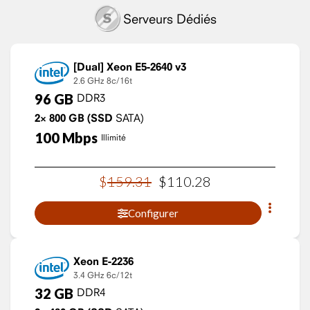
Serveurs Dédiés
Xeon E5-2640 v3
2.6 GHz
8c/16t
96
GB
DDR3
2×
800
GB
(SSD
SATA)
100
Mbps
Illimité
$
159
.
31
$
110
.
28
Configurer
Xeon E-2236
3.4 GHz
6c/12t
32
GB
DDR4