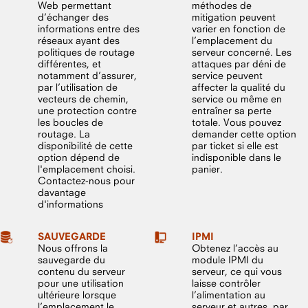
Web permettant
méthodes de
d’échanger des
mitigation peuvent
informations entre des
varier en fonction de
réseaux ayant des
l’emplacement du
politiques de routage
serveur concerné. Les
différentes, et
attaques par déni de
notamment d’assurer,
service peuvent
par l’utilisation de
affecter la qualité du
vecteurs de chemin,
service ou même en
une protection contre
entraîner sa perte
les boucles de
totale. Vous pouvez
routage. La
demander cette option
disponibilité de cette
par ticket si elle est
option dépend de
indisponible dans le
l'emplacement choisi.
panier.
Contactez-nous pour
davantage
d'informations
SAUVEGARDE
IPMI
Nous offrons la
Obtenez l’accès au
sauvegarde du
module IPMI du
contenu du serveur
serveur, ce qui vous
pour une utilisation
laisse contrôler
ultérieure lorsque
l’alimentation au
l’emplacement le
serveur et autres, par