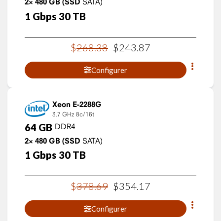
2×
480
GB
(SSD
SATA)
1
Gbps
30
TB
$
268
.
38
$
243
.
87
Configurer
Xeon E-2288G
3.7 GHz
8c/16t
64
GB
DDR4
2×
480
GB
(SSD
SATA)
1
Gbps
30
TB
$
378
.
69
$
354
.
17
Configurer