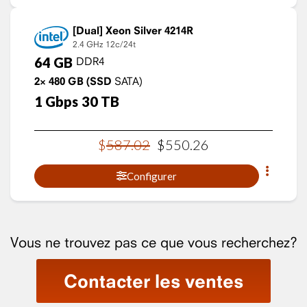
Xeon Silver 4214R
2.4 GHz
12c/24t
64
GB
DDR4
2×
480
GB
(SSD
SATA)
1
Gbps
30
TB
$
587
.
02
$
550
.
26
Configurer
Vous ne trouvez pas ce que vous recherchez?
Contacter les ventes