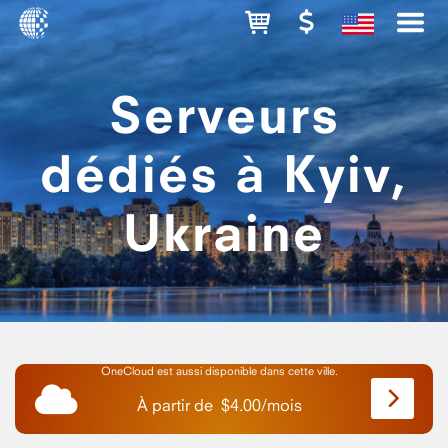
Serveurs
dédiés à Kyiv,
Ukraine
OneCloud est aussi disponible dans cette ville.
À partir de
$
4.00
/
mois