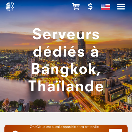
Serveurs
dédiés à
Bangkok,
Thaïlande
OneCloud est aussi disponible dans cette ville.