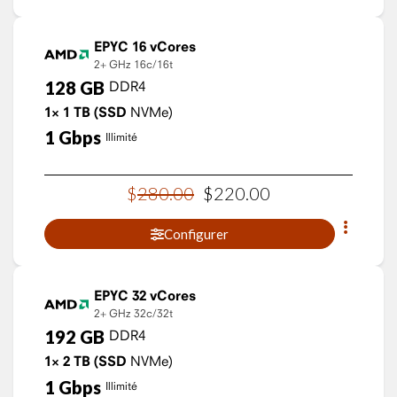
EPYC 16 vCores
2+ GHz
16c/16t
128
GB
DDR4
1×
1
TB
(SSD
NVMe)
1
Gbps
Illimité
$
280
.
00
$
220
.
00
Configurer
EPYC 32 vCores
2+ GHz
32c/32t
192
GB
DDR4
1×
2
TB
(SSD
NVMe)
1
Gbps
Illimité