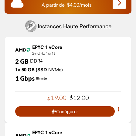
À partir de
$
4.00
/
mois
Instances Haute Performance
EPYC 1 vCore
2+ GHz
1c/1t
2
GB
DDR4
1×
50
GB
(SSD
NVMe)
1
Gbps
Illimité
$
19
.
00
$
12
.
00
Configurer
EPYC 1 vCore