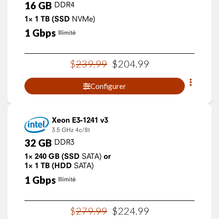
16
GB
DDR4
1×
1
TB
(SSD
NVMe)
1
Gbps
Illimité
$
239
.
99
$
204
.
99
Configurer
Xeon E3-1241 v3
3.5 GHz
4c/8t
32
GB
DDR3
1×
240
GB
(SSD
SATA)
or
1×
1
TB
(HDD
SATA)
1
Gbps
Illimité
$
279
.
99
$
224
.
99