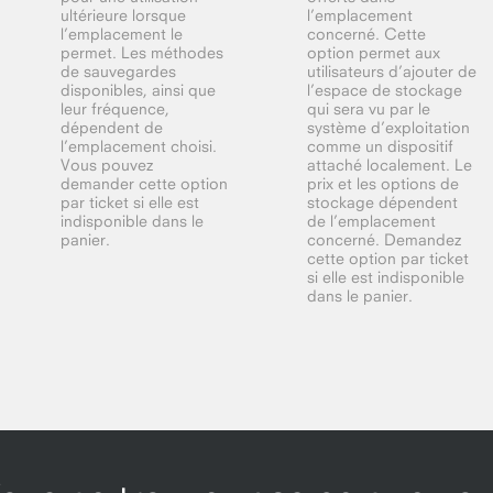
ultérieure lorsque
l’emplacement
l’emplacement le
concerné. Cette
permet. Les méthodes
option permet aux
de sauvegardes
utilisateurs d’ajouter de
disponibles, ainsi que
l’espace de stockage
leur fréquence,
qui sera vu par le
dépendent de
système d’exploitation
l’emplacement choisi.
comme un dispositif
Vous pouvez
attaché localement. Le
demander cette option
prix et les options de
par ticket si elle est
stockage dépendent
indisponible dans le
de l’emplacement
panier.
concerné. Demandez
cette option par ticket
si elle est indisponible
dans le panier.