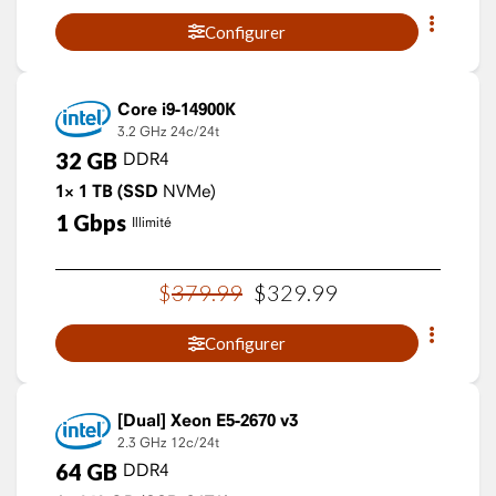
Configurer
Core i9-14900K
3.2 GHz
24c/24t
32
GB
DDR4
1×
1
TB
(SSD
NVMe)
1
Gbps
Illimité
$
379
.
99
$
329
.
99
Configurer
Xeon E5-2670 v3
2.3 GHz
12c/24t
64
GB
DDR4