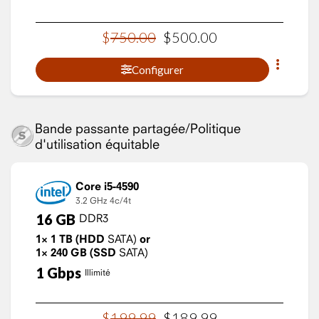
$
750
.
00
$
500
.
00
Configurer
Bande passante partagée/Politique
d'utilisation équitable
Core i5-4590
3.2 GHz
4c/4t
16
GB
DDR3
1×
1
TB
(HDD
SATA)
or
1×
240
GB
(SSD
SATA)
1
Gbps
Illimité
$
199
.
99
$
189
.
99