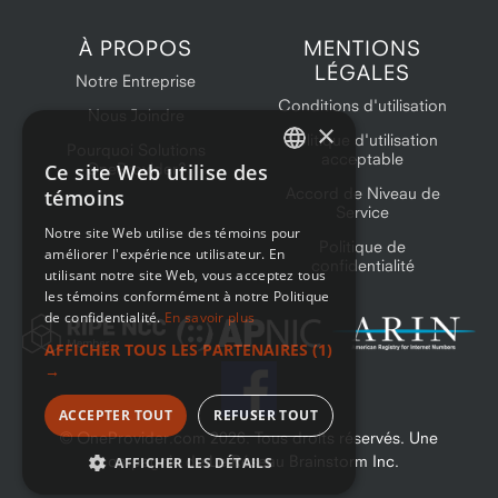
À PROPOS
MENTIONS
LÉGALES
Notre Entreprise
Conditions d'utilisation
Nous Joindre
×
Politique d'utilisation
Pourquoi Solutions
acceptable
Ce site Web utilise des
OneProvider?
ENGLISH
Accord de Niveau de
témoins
Service
FRENCH
Notre site Web utilise des témoins pour
Politique de
améliorer l'expérience utilisateur. En
confidentialité
utilisant notre site Web, vous acceptez tous
les témoins conformément à notre Politique
de confidentialité.
En savoir plus
AFFICHER TOUS LES PARTENAIRES
(1)
→
ACCEPTER TOUT
REFUSER TOUT
© OneProvider.com
2026
. Tous droits réservés. Une
compagnie de Le Réseau Brainstorm Inc.
AFFICHER LES DÉTAILS