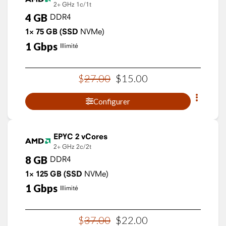
2+ GHz
1c/1t
4
GB
DDR4
1×
75
GB
(SSD
NVMe)
1
Gbps
Illimité
$
27
.
00
$
15
.
00
Configurer
EPYC 2 vCores
2+ GHz
2c/2t
8
GB
DDR4
1×
125
GB
(SSD
NVMe)
1
Gbps
Illimité
$
37
.
00
$
22
.
00