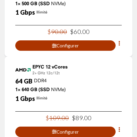
1×
500
GB
(SSD
NVMe)
1
Gbps
Illimité
$
90
.
00
$
60
.
00
Configurer
EPYC 12 vCores
2+ GHz
12c/12t
64
GB
DDR4
1×
640
GB
(SSD
NVMe)
1
Gbps
Illimité
$
109
.
00
$
89
.
00
Configurer