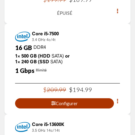
ÉPUISÉ
Core i5-7500
3.4 GHz
4c/4t
16
GB
DDR4
1×
500
GB
(HDD
SATA)
or
1×
240
GB
(SSD
SATA)
1
Gbps
Illimité
$
209
.
99
$
194
.
99
Configurer
Core i5-13600K
3.5 GHz
14c/14t