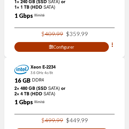
1×
240
GB
(SSD
SATA)
or
1×
1
TB
(HDD
SATA)
1
Gbps
Illimité
$
409
.
99
$
359
.
99
Configurer
Xeon E-2234
3.6 GHz
4c/8t
16
GB
DDR4
2×
480
GB
(SSD
SATA)
or
2×
4
TB
(HDD
SATA)
1
Gbps
Illimité
$
499
.
99
$
449
.
99