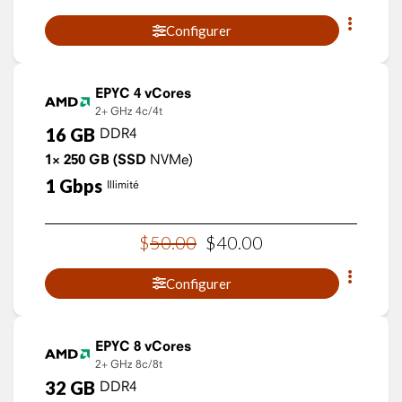
Configurer
EPYC 4 vCores
2+ GHz
4c/4t
16
GB
DDR4
1×
250
GB
(SSD
NVMe)
1
Gbps
Illimité
$
50
.
00
$
40
.
00
Configurer
EPYC 8 vCores
2+ GHz
8c/8t
32
GB
DDR4